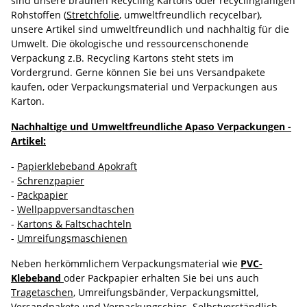
sind unsere braunen Recycling Kartons oder recyclingfähigen
Rohstoffen (
Stretchfolie
, umweltfreundlich recycelbar),
unsere Artikel sind umweltfreundlich und nachhaltig für die
Umwelt. Die ökologische und ressourcenschonende
Verpackung z.B. Recycling Kartons steht stets im
Vordergrund. Gerne können Sie bei uns Versandpakete
kaufen, oder Verpackungsmaterial und Verpackungen aus
Karton.
Nachhaltige und Umweltfreundliche Apaso Verpackungen -
Artikel:
-
Papierklebeband Apokraft
-
Schrenzpapier
-
Packpapier
-
Wellpappversandtaschen
-
Kartons & Faltschachteln
-
Umreifungsmaschienen
Neben herkömmlichem Verpackungsmaterial wie
PVC-
Klebeband
oder Packpapier erhalten Sie bei uns auch
Tragetaschen
, Umreifungsbänder, Verpackungsmittel,
Versandpakete und
Verpackungschips
. Selbstverständlich