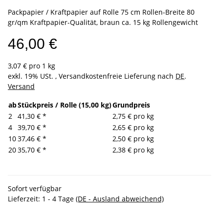
Packpapier / Kraftpapier auf Rolle 75 cm Rollen-Breite 80
gr/qm Kraftpapier-Qualität, braun ca. 15 kg Rollengewicht
46,00 €
3,07 € pro 1 kg
exkl. 19% USt. , Versandkostenfreie Lieferung nach
DE
.
Versand
ab
Stückpreis / Rolle (15,00 kg)
Grundpreis
2
41,30 €
*
2,75 € pro kg
4
39,70 €
*
2,65 € pro kg
10
37,46 €
*
2,50 € pro kg
20
35,70 €
*
2,38 € pro kg
Sofort verfügbar
Lieferzeit:
1 - 4 Tage
(DE - Ausland abweichend)