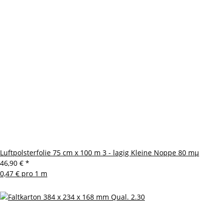
Luftpolsterfolie 75 cm x 100 m 3 - lagig Kleine Noppe 80 mµ
46,90 €
*
0,47 € pro 1 m