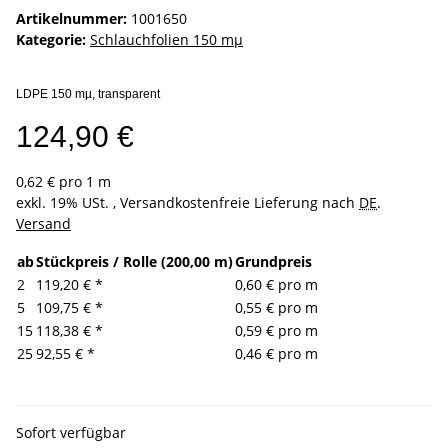
Artikelnummer:
1001650
Kategorie:
Schlauchfolien 150 mµ
LDPE 150 mµ, transparent
124,90 €
0,62 € pro 1 m
exkl. 19% USt. , Versandkostenfreie Lieferung nach
DE
.
Versand
ab
Stückpreis / Rolle (200,00 m)
Grundpreis
2
119,20 €
*
0,60 € pro m
5
109,75 €
*
0,55 € pro m
15
118,38 €
*
0,59 € pro m
25
92,55 €
*
0,46 € pro m
Sofort verfügbar