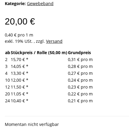
Kategorie:
Gewebeband
20,00 €
0,40 € pro 1 m
exkl. 19% USt. , zzgl.
Versand
ab
Stückpreis / Rolle (50,00 m)
Grundpreis
2
15,70 €
*
0,31 € pro m
3
14,05 €
*
0,28 € pro m
4
13,30 €
*
0,27 € pro m
10
12,00 €
*
0,24 € pro m
12
11,50 €
*
0,23 € pro m
20
11,05 €
*
0,22 € pro m
24
10,40 €
*
0,21 € pro m
Momentan nicht verfügbar