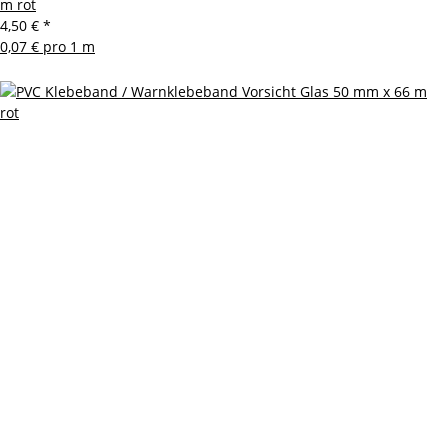
m rot
4,50 €
*
0,07 € pro 1 m